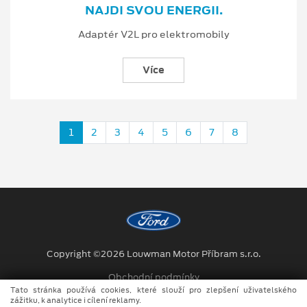
NAJDI SVOU ENERGII.
Adaptér V2L pro elektromobily
Více
1
2
3
4
5
6
7
8
Copyright ©2026 Louwman Motor Příbram s.r.o.
Obchodní podmínky
Tato stránka používá cookies, které slouží pro zlepšení uživatelského
Ochrana osobních údajů
zážitku, k analytice i cílení reklamy.