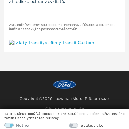
z hlediska ochrany cyklistů.
Asistenční systémy jsou podpůrné. Nenahrazují úsudek a pozornost
řidiče a nezbavují ho povinnosti ovládat vůz.
Copyright ©2026 Louwman Motor Příbram s.r.o.
Obchodní podmínky
Tato stránka používá cookies, které slouží pro zlepšení uživatelského
Ochrana osobních údajů
zážitku, k analytice i cílení reklamy.
Nutné
Statistické
Prohlášení o zpracování údajů konečných zákazníků