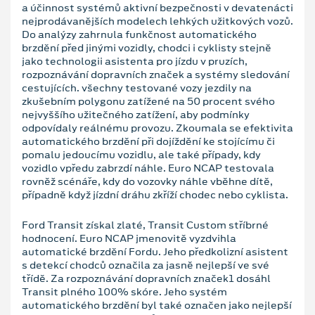
a účinnost systémů aktivní bezpečnosti v devatenácti
nejprodávanějších modelech lehkých užitkových vozů.
Do analýzy zahrnula funkčnost automatického
brzdění před jinými vozidly, chodci i cyklisty stejně
jako technologii asistenta pro jízdu v pruzích,
rozpoznávání dopravních značek a systémy sledování
cestujících. všechny testované vozy jezdily na
zkušebním polygonu zatížené na 50 procent svého
nejvyššího užitečného zatížení, aby podmínky
odpovídaly reálnému provozu. Zkoumala se efektivita
automatického brzdění při dojíždění ke stojícímu či
pomalu jedoucímu vozidlu, ale také případy, kdy
vozidlo vpředu zabrzdí náhle. Euro NCAP testovala
rovněž scénáře, kdy do vozovky náhle vběhne dítě,
případně když jízdní dráhu zkříží chodec nebo cyklista.
Ford Transit získal zlaté, Transit Custom stříbrné
hodnocení. Euro NCAP jmenovitě vyzdvihla
automatické brzdění Fordu. Jeho předkolizní asistent
s detekcí chodců označila za jasně nejlepší ve své
třídě. Za rozpoznávání dopravních značek1 dosáhl
Transit plného 100% skóre. Jeho systém
automatického brzdění byl také označen jako nejlepší