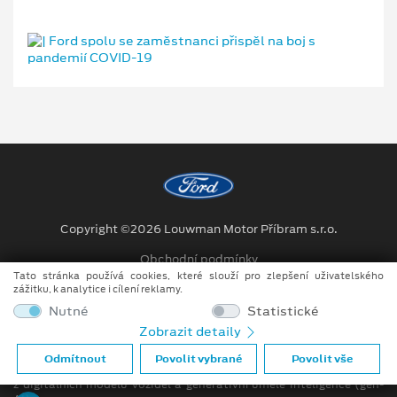
Copyright ©2026 Louwman Motor Příbram s.r.o.
Obchodní podmínky
Tato stránka používá cookies, které slouží pro zlepšení uživatelského
Ochrana osobních údajů
zážitku, k analytice i cílení reklamy.
Nutné
Statistické
Prohlášení o zpracování údajů konečných zákazníků
Zobrazit detaily
Při tvorbě videí a obrázků na tomto webu je využíváno kombinace
Odmítnout
Povolit vybrané
Povolit vše
tradičních fotografií či videí, počítačem generovaných snímků (CGI)
z digitálních modelů vozidel a generativní umělé inteligence (gen-