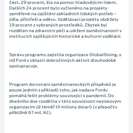
část, 29 procent, šla na pomoc hladovějícím lidem.
Dalších 24 procent bylo vyčleněno na projekty
zaměřené na zajištění základních lidských potřeb –
jídla, přístřeší a oděvu. Vzdělávací projekty obdržely
19 procent z vybraných prostředků. Zbytek byl
rozdělen na zdravotní péči a udržení zaměstnanosti v
institucích zajišťujících historické a kulturní vzdělání.
Správu programu zajistila organizace GlobalGiving, s
níž Ford v oblasti dobročinných aktivit dlouhodobě
spolupracuje.
Program dorovnání zaměstnaneckých příspěvků je
pouze jedním z příkladů toho, jak nadace Fordu
pomáhá řešit problémy související s pandemií. Do
dnešního dne rozdělila v této souvislosti neziskovým
organizacím již téměř tři miliony dolarů (v přepočtu
přibližně 67 mil. Kč).