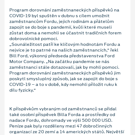
Program dorovnání zaměstnaneckých příspěvků na
COVID-19 byl spuštěn v dubnu s cílem umožnit
zaměstnancům Fordu, jejich rodinám a přátelům
zapojit se do boje s pandemií, kvůli které museli
zůstat doma a nemohli se účastnit tradičních forem
dobrovolnické pomoci.
„Sounáležitost patří ke klíčovým hodnotám Fordu a
nejvíce je to patrné na našich zaměstnancích,“ řekl
Bill Ford, výkonný předseda představenstva Ford
Motor Company. „Na začátku pandemie se nás
zaměstnanci stále dotazovali, jak by mohli pomoci.
Program dorovnání zaměstnaneckých příspěvků jim
poskytl smysluplný způsob, jak se zapojit do boje s
COVID-19 – a to v době, kdy nemohli přiložit ruku k
dílu fyzicky.“
K příspěvkům vybraným od zaměstnanců se přidal
také osobní příspěvek Billa Forda a prostředky od
nadace Fordu, dohromady ve výši 500 000 USD.
Peníze pak byly rozděleny mezi 47 dobročinných
organizací ze 20 zemí a 14 amerických států. Největší