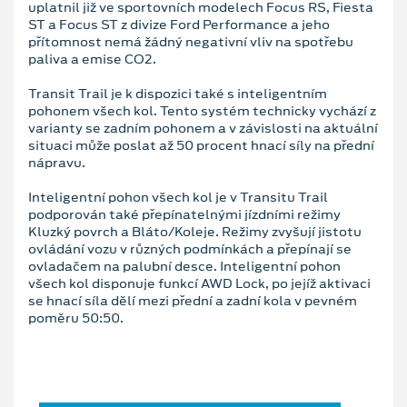
uplatnil již ve sportovních modelech Focus RS, Fiesta
ST a Focus ST z divize Ford Performance a jeho
přítomnost nemá žádný negativní vliv na spotřebu
paliva a emise CO2.
Transit Trail je k dispozici také s inteligentním
pohonem všech kol. Tento systém technicky vychází z
varianty se zadním pohonem a v závislosti na aktuální
situaci může poslat až 50 procent hnací síly na přední
nápravu.
Inteligentní pohon všech kol je v Transitu Trail
podporován také přepínatelnými jízdními režimy
Kluzký povrch a Bláto/Koleje. Režimy zvyšují jistotu
ovládání vozu v různých podmínkách a přepínají se
ovladačem na palubní desce. Inteligentní pohon
všech kol disponuje funkcí AWD Lock, po jejíž aktivaci
se hnací síla dělí mezi přední a zadní kola v pevném
poměru 50:50.