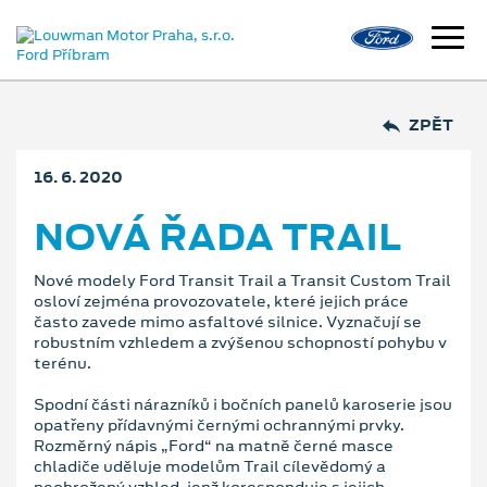
ZPĚT
16. 6. 2020
NOVÁ ŘADA TRAIL
Nové modely Ford Transit Trail a Transit Custom Trail
osloví zejména provozovatele, které jejich práce
často zavede mimo asfaltové silnice. Vyznačují se
robustním vzhledem a zvýšenou schopností pohybu v
terénu.
Spodní části nárazníků i bočních panelů karoserie jsou
opatřeny přídavnými černými ochrannými prvky.
Rozměrný nápis „Ford“ na matně černé masce
chladiče uděluje modelům Trail cílevědomý a
neohrožený vzhled, jenž koresponduje s jejich