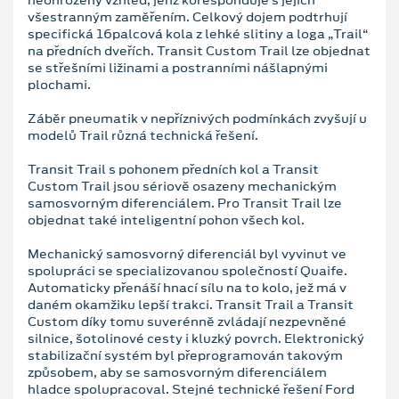
všestranným zaměřením. Celkový dojem podtrhují
specifická 16palcová kola z lehké slitiny a loga „Trail“
na předních dveřích. Transit Custom Trail lze objednat
se střešními ližinami a postranními nášlapnými
plochami.
Záběr pneumatik v nepříznivých podmínkách zvyšují u
modelů Trail různá technická řešení.
Transit Trail s pohonem předních kol a Transit
Custom Trail jsou sériově osazeny mechanickým
samosvorným diferenciálem. Pro Transit Trail lze
objednat také inteligentní pohon všech kol.
Mechanický samosvorný diferenciál byl vyvinut ve
spolupráci se specializovanou společností Quaife.
Automaticky přenáší hnací sílu na to kolo, jež má v
daném okamžiku lepší trakci. Transit Trail a Transit
Custom díky tomu suverénně zvládají nezpevněné
silnice, šotolinové cesty i kluzký povrch. Elektronický
stabilizační systém byl přeprogramován takovým
způsobem, aby se samosvorným diferenciálem
hladce spolupracoval. Stejné technické řešení Ford