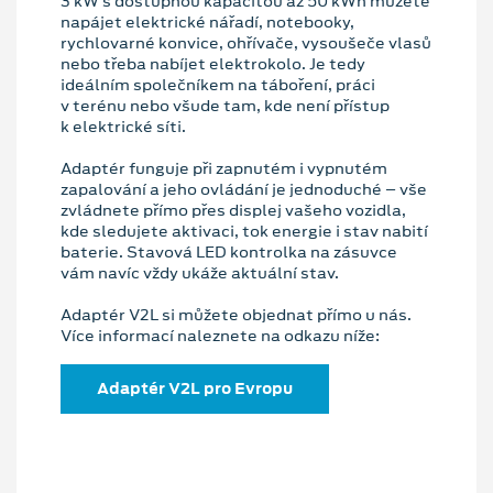
3 kW s dostupnou kapacitou až 50 kWh můžete
napájet elektrické nářadí, notebooky,
rychlovarné konvice, ohřívače, vysoušeče vlasů
nebo třeba nabíjet elektrokolo. Je tedy
ideálním společníkem na táboření, práci
v terénu nebo všude tam, kde není přístup
k elektrické síti.
Adaptér funguje při zapnutém i vypnutém
zapalování a jeho ovládání je jednoduché – vše
zvládnete přímo přes displej vašeho vozidla,
kde sledujete aktivaci, tok energie i stav nabití
baterie. Stavová LED kontrolka na zásuvce
vám navíc vždy ukáže aktuální stav.
Adaptér V2L si můžete objednat přímo u nás.
Více informací naleznete na odkazu níže:
Adaptér V2L pro Evropu