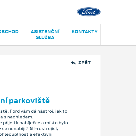
OBCHOD
ASISTENČNÍ
KONTAKTY
SLUŽBA
ZPĚT
ní parkoviště
ště. Ford vám dá nástroj, jak to
ě a s nadhledem.
e přijeli k nabíječce a místo bylo
se nenabíjí? 🔌 Frustrující,
ohleduplnost a efektivní