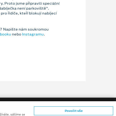
y. Proto jsme připravili speciální
abíječka není parkoviště".
ro řidiče, kteří blokují nabíjecí
ky? Napište nám soukromou
ebooku
nebo
Instagramu
.
Povolit vše
žíváte, sdílíme se