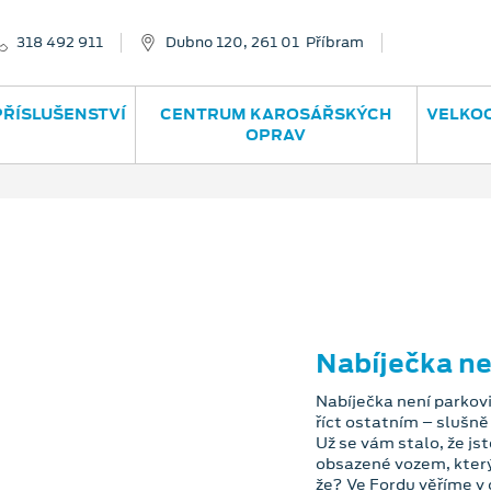
318 492 911
Dubno 120, 261 01 Příbram
PŘÍSLUŠENSTVÍ
CENTRUM KAROSÁŘSKÝCH
VELKO
OPRAV
Nabíječka ne
Nabíječka není parkovi
říct ostatním – slušn
Už se vám stalo, že jst
obsazené vozem, který 
že? Ve Fordu věříme v 