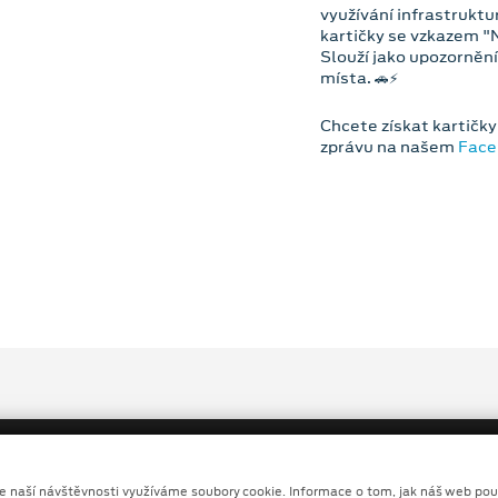
využívání infrastruktur
kartičky se vzkazem "N
Slouží jako upozornění p
místa. 🚗⚡️
Chcete získat kartič
zprávu na našem
Fac
ze naší návštěvnosti využíváme soubory cookie. Informace o tom, jak náš web pou