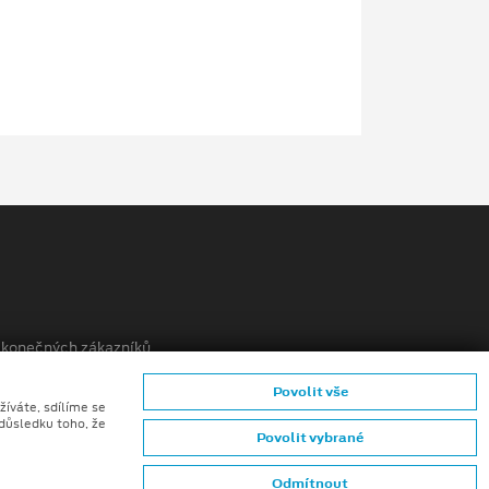
ů konečných zákazníků
Povolit vše
mků (CGI) z digitálních modelů vozidel a generativní
žíváte, sdílíme se
 důsledku toho, že
Povolit vybrané
Odmítnout