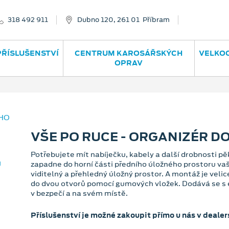
318 492 911
Dubno 120, 261 01 Příbram
PŘÍSLUŠENSTVÍ
CENTRUM KAROSÁŘSKÝCH
VELKO
OPRAV
VŠE PO RUCE - ORGANIZÉR D
Potřebujete mít nabíječku, kabely a další drobnosti p
zapadne do horní části předního úložného prostoru v
viditelný a přehledný úložný prostor. A montáž je velic
do dvou otvorů pomocí gumových vložek. Dodává se s el
v bezpečí a na svém místě.
Příslušenství je možné zakoupit přímo u nás v dealer