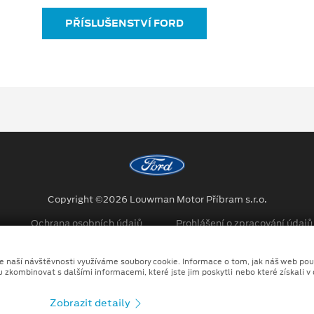
PŘÍSLUŠENSTVÍ FORD
Copyright ©2026 Louwman Motor Příbram s.r.o.
Ochrana osobních údajů
Prohlášení o zpracování údaj
no kombinace tradičních fotografií či videí, počítačem generovaných sní
ze naší návštěvnosti využíváme soubory cookie. Informace o tom, jak náš web pou
u zkombinovat s dalšími informacemi, které jste jim poskytli nebo které získali v
Zobrazit detaily