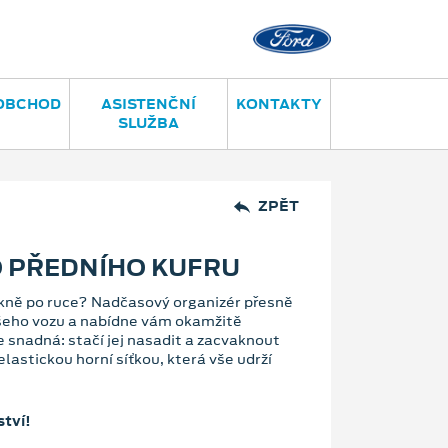
OBCHOD
ASISTENČNÍ
KONTAKTY
SLUŽBA
ZPĚT
O PŘEDNÍHO KUFRU
ěkně po ruce? Nadčasový organizér přesně
ašeho vozu a nabídne vám okamžitě
e snadná: stačí jej nasadit a zacvaknout
astickou horní síťkou, která vše udrží
ství!