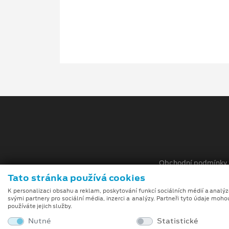
Obchodní podmínky
Tato stránka používá cookies
Při tvorbě videí a obrázků na tomto webu je využívá
K personalizaci obsahu a reklam, poskytování funkcí sociálních médií a analý
umělé inteligence (gen-AI).
svými partnery pro sociální média, inzerci a analýzy. Partneři tyto údaje moho
používáte jejich služby.
Nutné
Statistické