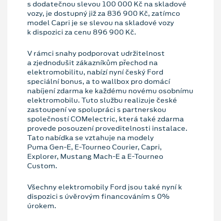
s dodatečnou slevou 100 000 Kč na skladové
vozy, je dostupný již za 836 900 Kč, zatímco
model Capri je se slevou na skladové vozy
k dispozici za cenu 896 900 Kč.
V rámci snahy podporovat udržitelnost
a zjednodušit zákazníkům přechod na
elektromobilitu, nabízí nyní český Ford
speciální bonus, a to wallbox pro domácí
nabíjení zdarma ke každému novému osobnímu
elektromobilu. Tuto službu realizuje české
zastoupení ve spolupráci s partnerskou
společností COMelectric, která také zdarma
provede posouzení proveditelnosti instalace.
Tato nabídka se vztahuje na modely
Puma Gen⁠-⁠E, E⁠-⁠Tourneo Courier, Capri,
Explorer, Mustang Mach⁠-⁠E a E⁠-⁠Tourneo
Custom.
Všechny elektromobily Ford jsou také nyní k
dispozici s úvěrovým financováním s 0%
úrokem.