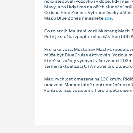
řidiči sledovali vozovku i v době, kdy maj
hlavy, a to i když má na očích sluneční brýl
Co jsou Blue Zones: Vybrané úseky dálnic
Mapu Blue Zones naleznete
zde
.
Co to stojí: Majitelé vozů Mustang Mach-
Poté je služba zpoplatněna částkou 600 
Pro jaké vozy: Mustangy Mach-E modelovéh
může být BlueCruise aktivován. Vozidla 
které se začaly vydávat v červeneci 202
termín aktualizací OTA nutné pro BlueCru
Max. rychlost omezena na 130 km/h. Řidič
omezení. Momentálně není umožněno mít za
kontrolu nad vozidlem. Ford BlueCruise ne