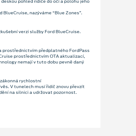
 deskou pohled řidiče do očí a polohu jeho
ord BlueCruise, nazýváme “Blue Zones”.
ušební verzi služby Ford BlueCruise.
 a prostřednictvím předplatného FordPass
ruise prostřednictvím OTA aktualizací,
hnology nemají v tuto dobu pevně daný
 zákonná rychlostní
ěs. V tunelech musí řidič znovu převzít
ění na silnici a udržovat pozornost.