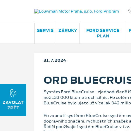
SERVIS
ZÁRUKY
FORD SERVICE
PLAN
31. 7. 2024
ORD BLUECRUI
Systém Ford BlueCruise - zjednodušeně říz
než 133 000 kilometrech silnic. Po celém
BlueCruise bylo ujeto už více jak 342 mili
Po zapnutí systému BlueCruise systém ovl
dopravního značení, rychlostních značek a 
Řidiči používající systém BlueCruise v tz