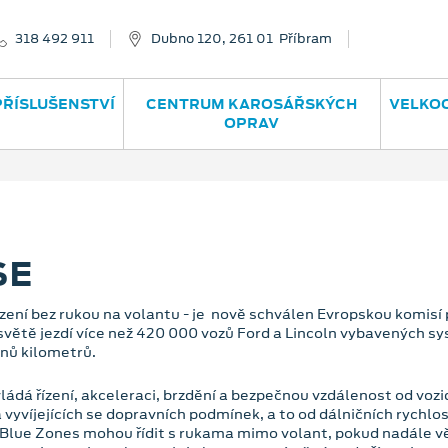
318 492 911
Dubno 120, 261 01 Příbram
PŘÍSLUŠENSTVÍ
CENTRUM KAROSÁŘSKÝCH
VELKO
OPRAV
SE
ení bez rukou na volantu - je nově schválen Evropskou komisí p
 světě jezdí více než 420 000 vozů Ford a Lincoln vybavených
onů kilometrů.
ádá řízení, akceleraci, brzdění a bezpečnou vzdálenost od vozi
vyvíjejících se dopravních podmínek, a to od dálničních rychlos
v. Blue Zones mohou řídit s rukama mimo volant, pokud nadále vě