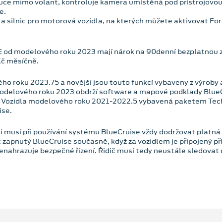
í ruce mimo volant, kontroluje kamera umístěná pod přístrojovou
e.
 a silnic pro motorová vozidla, na kterých můžete aktivovat F
E od modelového roku 2023 mají nárok na 90denní bezplatnou zk
Kč měsíčně.
o roku 2023.75 a novější jsou touto funkcí vybaveny z výroby
modelového roku 2023 obdrží software a mapové podklady BlueC
4. Vozidla modelového roku 2021-2022.5 vybavená paketem Tec
ise.
i musí při používání systému BlueCruise vždy dodržovat platná
pnutý BlueCruise současně, když za vozidlem je připojený přív
nahrazuje bezpečné řízení. Řidič musí tedy neustále sledovat d