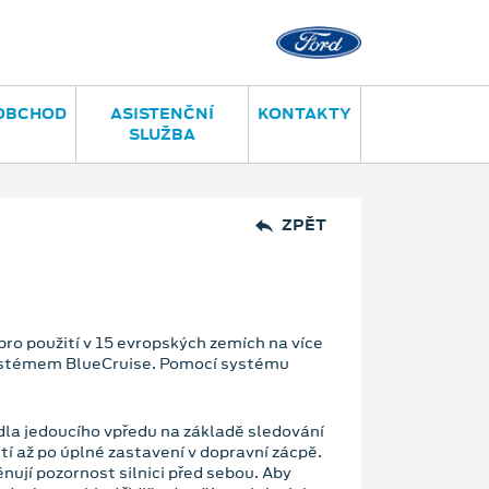
OBCHOD
ASISTENČNÍ
KONTAKTY
SLUŽBA
ZPĚT
ro použití v 15 evropských zemích na více
 systémem BlueCruise. Pomocí systému
dla jedoucího vpředu na základě sledování
tí až po úplné zastavení v dopravní zácpě.
nují pozornost silnici před sebou. Aby