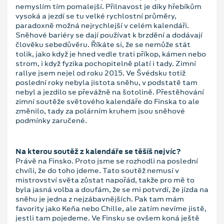
nemyslím tím pomalejší. Přilnavost je díky hřebíkům
vysoká a jezdí se tu velké rychlostní průměry,
paradoxně možná nejrychlejší v celém kalendáři.
Sněhové bariéry se dají používat k brzdění a dodávají
člověku sebedůvěru. Říkáte si, že se nemůže stát
tolik, jako když je hned vedle trati příkop, kámen nebo
strom, i když fyzika pochopitelně platí i tady. Zimní
rallye jsem nejel od roku 2015. Ve Švédsku totiž
poslední roky nebyla jistota sněhu, v podstatě tam
nebyl a jezdilo se převážně na šotolině. Přestěhování
zimní soutěže světového kalendáře do Finska to ale
změnilo, tady za polárním kruhem jsou sněhové
podmínky zaručené.
Na kterou soutěž z kalendáře se těšíš nejvíc?
Právě na Finsko. Proto jsme se rozhodli na poslední
chvíli, že do toho jdeme. Tato soutěž nemusí v
mistrovství světa zůstat napořád, takže pro mě to
byla jasná volba a doufám, že se mi potvrdí, že jízda na
sněhu je jedna z nejzábavnějších. Pak tam mám
favority jako Keňa nebo Chille, ale zatím nevíme jistě,
jestli tam pojedeme. Ve Finsku se ovšem koná ještě