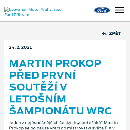
ZPĚT
24. 2. 2021
MARTIN PROKOP
PŘED PRVNÍ
SOUTĚŽÍ V
LETOŠNÍM
ŠAMPIONÁTU WRC
Jeden z nejúspěšnějších českých „soutěžáků“ Martin
Prokop se po pauze vrací do mistrovství světa FIA v