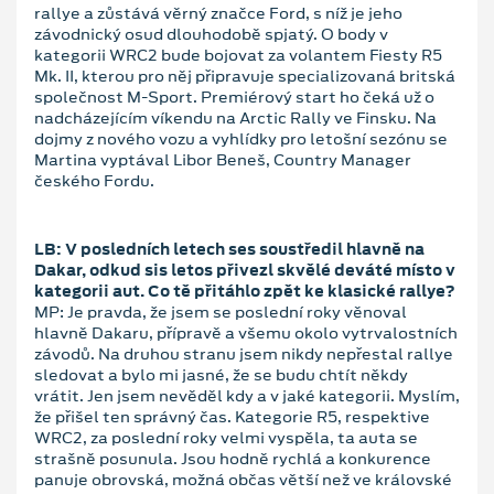
rallye a zůstává věrný značce Ford, s níž je jeho
závodnický osud dlouhodobě spjatý. O body v
kategorii WRC2 bude bojovat za volantem Fiesty R5
Mk. II, kterou pro něj připravuje specializovaná britská
společnost M-Sport. Premiérový start ho čeká už o
nadcházejícím víkendu na Arctic Rally ve Finsku. Na
dojmy z nového vozu a vyhlídky pro letošní sezónu se
Martina vyptával Libor Beneš, Country Manager
českého Fordu.
LB: V posledních letech ses soustředil hlavně na
Dakar, odkud sis letos přivezl skvělé deváté místo v
kategorii aut. Co tě přitáhlo zpět ke klasické rallye?
MP: Je pravda, že jsem se poslední roky věnoval
hlavně Dakaru, přípravě a všemu okolo vytrvalostních
závodů. Na druhou stranu jsem nikdy nepřestal rallye
sledovat a bylo mi jasné, že se budu chtít někdy
vrátit. Jen jsem nevěděl kdy a v jaké kategorii. Myslím,
že přišel ten správný čas. Kategorie R5, respektive
WRC2, za poslední roky velmi vyspěla, ta auta se
strašně posunula. Jsou hodně rychlá a konkurence
panuje obrovská, možná občas větší než ve královské