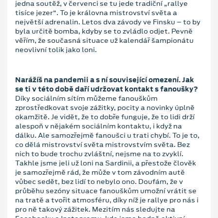
jedna soutěž, v červenci se tu jede tradiční „rallye
tisíce jezer“. To je královna mistrovství světa a
největší adrenalin. Letos dva závody ve Finsku – to by
byla určitě bomba, kdyby se to zvládlo odjet. Pevně
věřím, že současná situace už kalendář šampionátu
neovlivní tolik jako loni.
Narážíš na pandemii a s ní související omezení. Jak
se ti v této době daří udržovat kontakt s fanoušky?
Díky sociálním sítím můžeme fanouškům
zprostředkovat svoje zážitky, pocity a novinky úplně
okamžitě. Je vidět, že to dobře funguje, že to lidi drží
alespoň v nějakém sociálním kontaktu, i když na
dálku. Ale samozřejmě fanoušci u trati chybí. To je to,
co dělá mistrovství světa mistrovstvím světa. Bez
nich to bude trochu zvláštní, nejsme na to zvyklí.
Takhle jsme jeli už loni na Sardinii, a přestože člověk
je samozřejmě rád, že může v tom závodním autě
vůbec sedět, bez lidí to nebylo ono. Doufám, že v
průběhu sezóny situace fanouškům umožní vrátit se
na tratě a tvořit atmosféru, díky níž je rallye pro nás i
pro ně takový zážitek. Mezitím nás sledujte na