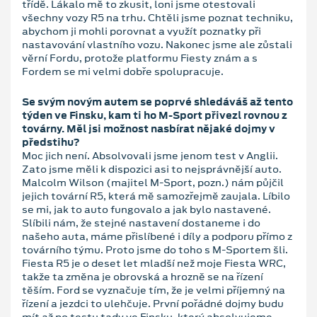
třídě. Lákalo mě to zkusit, loni jsme otestovali
všechny vozy R5 na trhu. Chtěli jsme poznat techniku,
abychom ji mohli porovnat a využít poznatky při
nastavování vlastního vozu. Nakonec jsme ale zůstali
věrní Fordu, protože platformu Fiesty znám a s
Fordem se mi velmi dobře spolupracuje.
Se svým novým autem se poprvé shledáváš až tento
týden ve Finsku, kam ti ho M-Sport přivezl rovnou z
továrny. Měl jsi možnost nasbírat nějaké dojmy v
předstihu?
Moc jich není. Absolvovali jsme jenom test v Anglii.
Zato jsme měli k dispozici asi to nejsprávnější auto.
Malcolm Wilson (majitel M-Sport, pozn.) nám půjčil
jejich tovární R5, která mě samozřejmě zaujala. Líbilo
se mi, jak to auto fungovalo a jak bylo nastavené.
Slíbili nám, že stejné nastavení dostaneme i do
našeho auta, máme přislíbené i díly a podporu přímo z
továrního týmu. Proto jsme do toho s M-Sportem šli.
Fiesta R5 je o deset let mladší než moje Fiesta WRC,
takže ta změna je obrovská a hrozně se na řízení
těším. Ford se vyznačuje tím, že je velmi příjemný na
řízení a jezdci to ulehčuje. První pořádné dojmy budu
mít až po testu tady ve Finsku, který absolvujeme