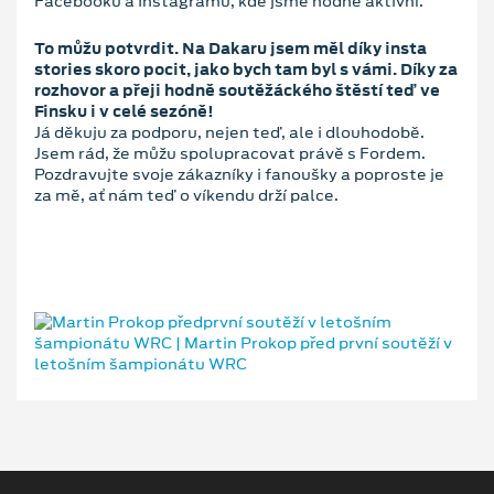
Facebooku a Instagramu, kde jsme hodně aktivní.
To můžu potvrdit. Na Dakaru jsem měl díky insta
stories skoro pocit, jako bych tam byl s vámi. Díky za
rozhovor a přeji hodně soutěžáckého štěstí teď ve
Finsku i v celé sezóně!
Já děkuju za podporu, nejen teď, ale i dlouhodobě.
Jsem rád, že můžu spolupracovat právě s Fordem.
Pozdravujte svoje zákazníky i fanoušky a poproste je
za mě, ať nám teď o víkendu drží palce.