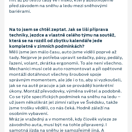
před závodem na sněhu a ledu mezi sněhovými
bariérami.
Na to jsem se chtěl zeptat. Jak se liší příprava
techniky, jezdce a vlastně celého týmu na soutěž,
která se na rozdíl od zbytku kalendáře jede
kompletně v zimních podmínkách?
Měli jsme jen málo času, auto jsme viděli poprvé až
tady. Nejprve je potřeba upravit sedačky, pásy, pedály,
řazení, volant, zkrátka ergonomii. To ale není všechno.
Mechanici musí celé auto rozmontovat a při opětovné
montáži dotáhnout všechny šroubové spoje
správným momentem, ale jde i o to, aby si vyzkoušeli,
jak se na autě pracuje a jak se provádějí konkrétní
úkony. Montáž převodovky, výměna světel a podobně.
Co se týče specifických podmínek na sněhu na ledu –
už jsem několikrát jel zimní rallye ve Švédsku, takže
jsme trošku věděli, co nás čeká. Hodně záleží na
osobním vybavení.
Mráz je vražedný a v momentě, kdy člověk vyleze ze
závodního auta, musí být na tohle připravený. I
samotná jízda na sněhu je samozřejmě jiná. A